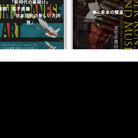
「新時代の幕開け」
掲載 電子書籍
美と音楽の饗宴
『日本芸術の新しい方向
性』