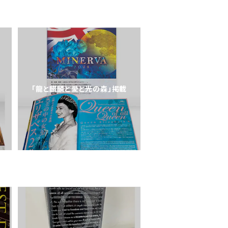
「龍と麒麟と愛と光の森」掲載