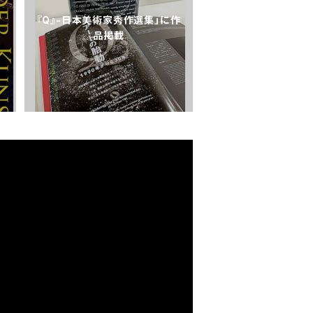
『Q』-日本美術家秀作選集」に作
品掲載