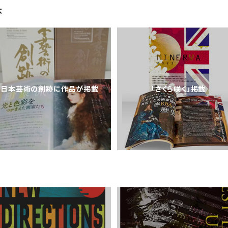
本
日本芸術の創跡に作品が掲載
「さくら咲く」掲載